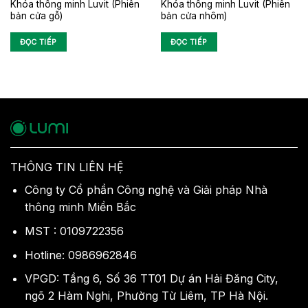
Khóa thông minh Luvit (Phiên
Khóa thông minh Luvit (Phiên
bản cửa gỗ)
bản cửa nhôm)
ĐỌC TIẾP
ĐỌC TIẾP
THÔNG TIN LIÊN HỆ
Công ty Cổ phần Công nghệ và Giải pháp Nhà
thông minh Miền Bắc
MST : 0109722356
Hotline: 0986962846
VPGD: Tầng 6, Số 36 TT01 Dự án Hải Đăng City,
ngõ 2 Hàm Nghi, Phường Từ Liêm, TP Hà Nội.