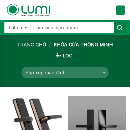
Bỏ
qua
nội
dung
Tìm
kiếm:
TRANG CHỦ
/
KHÓA CỬA THÔNG MINH
LỌC