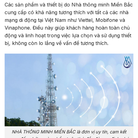
Các sản phẩm và thiết bị do Nhà thông minh Miền Bắc
cung cấp có khả năng tương thích với tất cả các nhà
mạng di động tại Việt Nam như Viettel, Mobifone và
Vinaphone. Điều này giúp khách hàng hoàn toàn chủ
động và linh hoạt trong việc lựa chọn và sử dụng thiết
bị, không còn lo lắng về vấn đề tương thích.
NHÀ THÔNG MINH MIỀN BẮC là đơn vị uy tín, cam kết