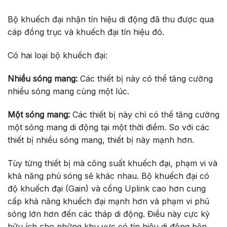
Bộ khuếch đại nhận tín hiệu di động đã thu được qua
cáp đồng trục và khuếch đại tín hiệu đó.
Có hai loại bộ khuếch đại:
Nhiều sóng mang:
Các thiết bị này có thể tăng cường
nhiều sóng mang cùng một lúc.
Một sóng mang:
Các thiết bị này chỉ có thể tăng cường
một sóng mang di động tại một thời điểm. So với các
thiết bị nhiều sóng mang, thiết bị này mạnh hơn.
Tùy từng thiết bị mà công suất khuếch đại, phạm vi và
khả năng phủ sóng sẽ khác nhau. Bộ khuếch đại có
độ khuếch đại (Gain) và cổng Uplink cao hơn cung
cấp khả năng khuếch đại mạnh hơn và phạm vi phủ
sóng lớn hơn đến các tháp di động. Điều này cực kỳ
hữu ích cho những khu vực có tín hiệu di động bên