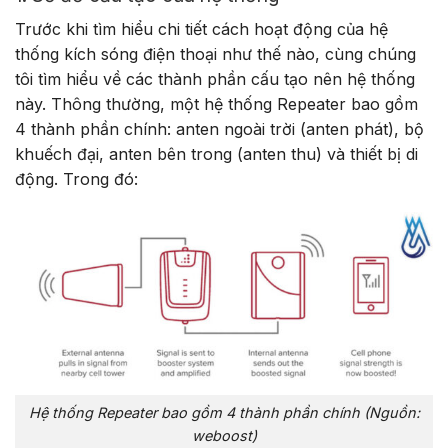
Trước khi tìm hiểu chi tiết cách hoạt động của hệ
thống kích sóng điện thoại như thế nào, cùng chúng
tôi tìm hiểu về các thành phần cấu tạo nên hệ thống
này. Thông thường, một hệ thống Repeater bao gồm
4 thành phần chính: anten ngoài trời (anten phát), bộ
khuếch đại, anten bên trong (anten thu) và thiết bị di
động. Trong đó:
Hệ thống Repeater bao gồm 4 thành phần chính (Nguồn:
weboost)