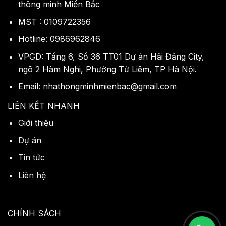
thông minh Miền Bắc
MST : 0109722356
Hotline: 0986962846
VPGD: Tầng 6, Số 36 TT01 Dự án Hải Đăng City,
ngõ 2 Hàm Nghi, Phường Từ Liêm, TP Hà Nội.
Email: nhathongminhmienbac@gmail.com
LIÊN KẾT NHANH
Giới thiệu
Dự án
Tin tức
Liên hệ
CHÍNH SÁCH