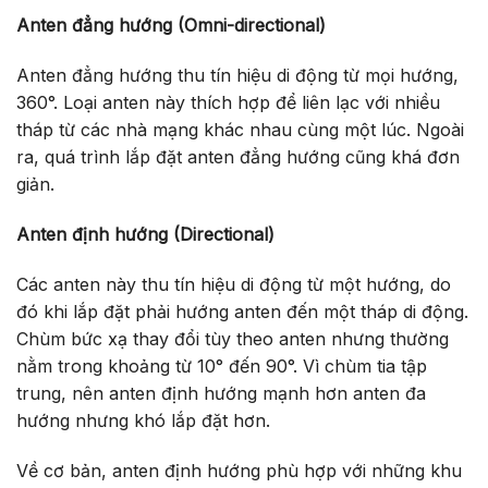
Anten đẳng hướng (Omni-directional)
Anten đẳng hướng thu tín hiệu di động từ mọi hướng,
360°. Loại anten này thích hợp để liên lạc với nhiều
tháp từ các nhà mạng khác nhau cùng một lúc. Ngoài
ra, quá trình lắp đặt anten đẳng hướng cũng khá đơn
giản.
Anten định hướng (Directional)
Các anten này thu tín hiệu di động từ một hướng, do
đó khi lắp đặt phải hướng anten đến một tháp di động.
Chùm bức xạ thay đổi tùy theo anten nhưng thường
nằm trong khoảng từ 10° đến 90°. Vì chùm tia tập
trung, nên anten định hướng mạnh hơn anten đa
hướng nhưng khó lắp đặt hơn.
Về cơ bản, anten định hướng phù hợp với những khu