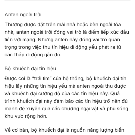
Anten ngoài trời
Thường được đặt trên mái nhà hoặc bên ngoài tòa
nhà, anten ngoài trời đóng vai trò là điểm tiếp xúc đầu
tiên với mạng. Những anten này đóng vai trò quan
trọng trong việc thu tín hiệu di động yếu phát ra từ
các tháp di động gần đó.
Bộ khuếch đại tín hiệu
Được coi là “trái tim” của hệ thống, bộ khuếch đại tín
hiệu lấy những tín hiệu yếu mà anten ngoài thu được
và khuếch đại cường độ của các tín hiệu này. Quá
trình khuếch đại này đảm bảo các tín hiệu trở nên đủ
mạnh để xuyên qua các chướng ngại vật và phủ sóng
khu vực rộng hơn.
Về cơ bản, bộ khuếch đại là nguồn năng lượng biến