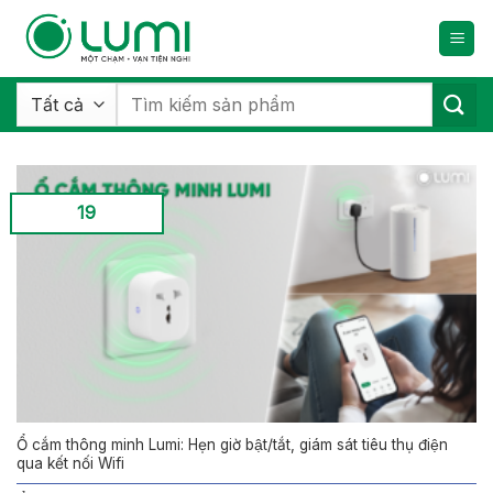
Bỏ
qua
nội
dung
Tìm
kiếm:
19
Ổ cắm thông minh Lumi: Hẹn giờ bật/tắt, giám sát tiêu thụ điện
qua kết nối Wifi