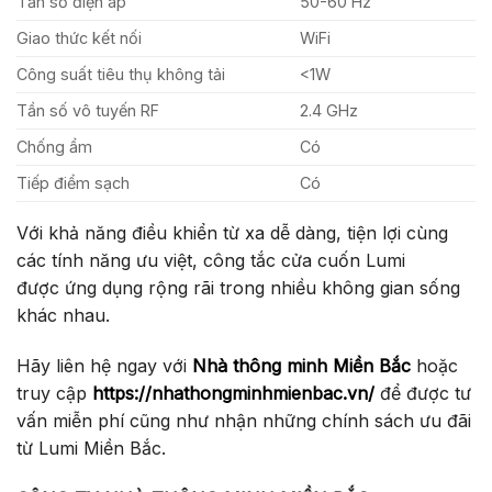
Tần số điện áp
50-60 Hz
Giao thức kết nối
WiFi
Công suất tiêu thụ không tải
<1W
Tần số vô tuyến RF
2.4 GHz
Chống ẩm
Có
Tiếp điểm sạch
Có
Với khả năng điều khiển từ xa dễ dàng, tiện lợi cùng
các tính năng ưu việt, công tắc cửa cuốn Lumi
được ứng dụng rộng rãi trong nhiều không gian sống
khác nhau.
Hãy liên hệ ngay với
Nhà thông minh Miền Bắc
hoặc
truy cập
https://nhathongminhmienbac.vn/
để được tư
vấn miễn phí cũng như nhận những chính sách ưu đãi
từ Lumi Miền Bắc.