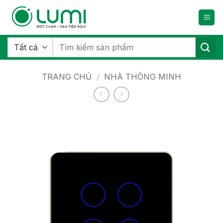
Bỏ
qua
nội
dung
Tìm
kiếm:
TRANG CHỦ
/
NHÀ THÔNG MINH