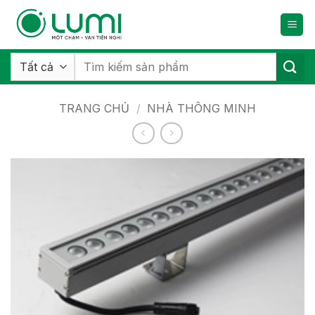
Bỏ
qua
nội
dung
Tìm
kiếm:
TRANG CHỦ
/
NHÀ THÔNG MINH