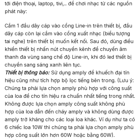
tới điện thoại, laptop, tivi,.. để chơi nhạc từ các nguồn
phát này:
Cắm 1 đầu dây cáp vào cổng Line-in trên thiết bị, đầu
dây cáp còn lại cắm vào cổng xuất nhạc (biểu tượng
tai nghe) trên thiết bị muốn kết nối. Sau đó, dùng điều
khiển thiết bị nhấn nút chuyển kênh để chuyển âm
thanh đa vùng sang chế độ Line-in, khi đó led thiết bị
chuyển sang sáng xanh liên tục.
Thiết bị thông báo:
Sử dụng amply để khuếch đại tín
hiệu cũng như tích hợp bộ lọc tiếng bên trong. (Lưu ý:
Chúng ta phải lựa chọn amply phù hợp với công suất
của loa để cho tín hiệu ra chuẩn nhất tiếng trong nhất.
Không được lựa chọn amply công suất không phù
hợp của loa dẫn đến cháy amply và không dùng được
amply trở kháng cho các loại loa khác. Ví dụ như ta có
6 chiếc loa 10W thì chúng ta phải lựa chọn amply phù
hợp công suất lớn hơn 60W hoặc bằng 60W).