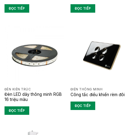
ĐỌC TIẾP
ĐỌC TIẾP
ĐÈN KIẾN TRÚC
ĐIỆN THÔNG MINH
Đèn LED dây thông minh RGB
Công tắc điều khiển rèm đôi
16 triệu màu
ĐỌC TIẾP
ĐỌC TIẾP