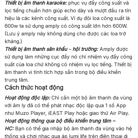
Thiết bị âm thanh karaoke:
phục vụ đẩy công suất và
lọc tiếng chuẩn hơn giúp echo dày và mượt đầu ra tín
hiệu là các kênh công suất. Ví dụ đôi loa công suất là
600w ta sử dụng amply có công suất lớn hơn 600W.
(Lưu ý amply này không dùng cho được các loa trở
kháng.)
Thiết bị âm thanh sân khấu
–
hội trường:
Amply được
sử dụng làm những cục đẩy nó chỉ nhiệm vụ đẩy công
suất của loa chứ không có nhiệm vụ lọc tiếng. Thiết bị
âm thanh vi tính tích hợp sẵn trong bộ điều khiển
trung tâm.
Cách thức hoạt động
Hoạt động độc lập:
Chỉ cần một bộ âm thanh đa vùng
với âm ly đã có thể phát nhạc độc lập qua 1 số App
như Muzo Player, iEAST Play hoặc giao thứ Air Play.
Hoạt động thông qua bộ điều khiển trung tâm –
HC:
Bạn có thể gia nhập bộ âm thanh đa vùng vào hệ
thống và chơi nhạc qua áp lumi life trên điện thoại di