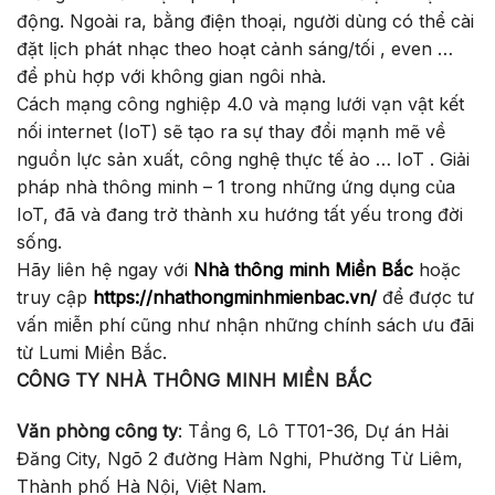
động. Ngoài ra, bằng điện thoại, người dùng có thể cài
đặt lịch phát nhạc theo hoạt cảnh sáng/tối , even …
để phù hợp với không gian ngôi nhà.
Cách mạng công nghiệp 4.0 và mạng lưới vạn vật kết
nối internet (IoT) sẽ tạo ra sự thay đổi mạnh mẽ về
nguồn lực sản xuất, công nghệ thực tế ảo … IoT . Giải
pháp nhà thông minh – 1 trong những ứng dụng của
IoT, đã và đang trở thành xu hướng tất yếu trong đời
sống.
Hãy liên hệ ngay với
Nhà thông minh Miền Bắc
hoặc
truy cập
https://nhathongminhmienbac.vn/
để được tư
vấn miễn phí cũng như nhận những chính sách ưu đãi
từ Lumi Miền Bắc.
CÔNG TY NHÀ THÔNG MINH MIỀN BẮC
Văn phòng công ty
: Tầng 6, Lô TT01-36, Dự án Hải
Đăng City, Ngõ 2 đường Hàm Nghi, Phường Từ Liêm,
Thành phố Hà Nội, Việt Nam.