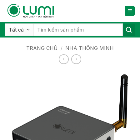
Bỏ
qua
nội
dung
Tìm
kiếm:
TRANG CHỦ
/
NHÀ THÔNG MINH