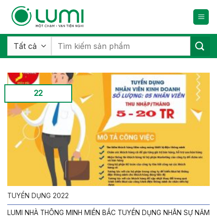
Bỏ
qua
nội
dung
Tìm
kiếm:
22
TUYỂN DỤNG 2022
LUMI NHÀ THÔNG MINH MIỀN BẮC TUYỂN DỤNG NHÂN SỰ NĂM