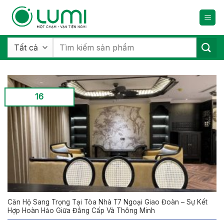
Bỏ
qua
nội
dung
Tìm
kiếm:
16
Căn Hộ Sang Trọng Tại Tòa Nhà T7 Ngoại Giao Đoàn – Sự Kết
Hợp Hoàn Hảo Giữa Đẳng Cấp Và Thông Minh