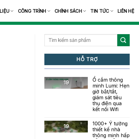
 LIỆU
CÔNG TRÌNH
CHÍNH SÁCH
TIN TỨC
LIÊN HỆ
HỖ TRỢ
Ổ cắm thông
19
minh Lumi: Hẹn
giờ bật/tắt,
giám sát tiêu
thụ điện qua
kết nối Wifi
1000+ Ý tưởng
19
thiết kế nhà
thông minh hấp