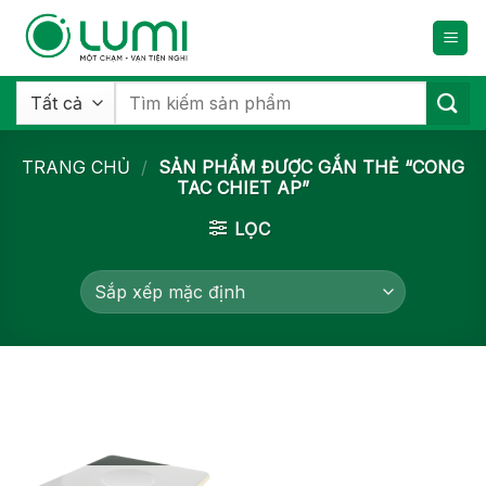
Bỏ
qua
nội
dung
Tìm
kiếm:
TRANG CHỦ
/
SẢN PHẨM ĐƯỢC GẮN THẺ “CONG
TAC CHIET AP”
LỌC