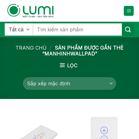
Bỏ
qua
nội
dung
Tìm
kiếm:
TRANG CHỦ
/
SẢN PHẨM ĐƯỢC GẮN THẺ
“MANHINHWALLPAD”
LỌC