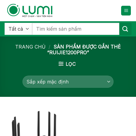
Bỏ
qua
nội
dung
Tìm
kiếm:
TRANG CHỦ
/
SẢN PHẨM ĐƯỢC GẮN THẺ
“RUIJIE1200PRO”
LỌC