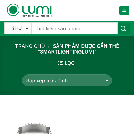
Bỏ
qua
nội
dung
Tìm
kiếm:
TRANG CHỦ
/
SẢN PHẨM ĐƯỢC GẮN THẺ
“SMARTLIGHTINGLUMI”
LỌC