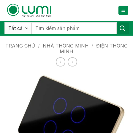
Bỏ
qua
nội
dung
Tìm
kiếm:
TRANG CHỦ
/
NHÀ THÔNG MINH
/
ĐIỆN THÔNG
MINH