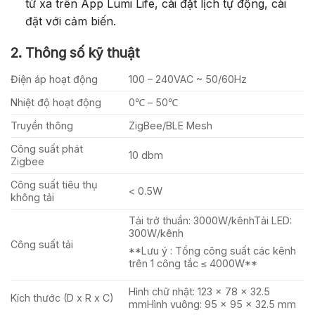
từ xa trên App Lumi Life, cài đặt lịch tự động, cài
đặt với cảm biến.
2. Thông số kỹ thuật
Điện áp hoạt động
100 – 240VAC ~ 50/60Hz
Nhiệt độ hoạt động
0℃ – 50℃
Truyền thông
ZigBee/BLE Mesh
Công suất phát
10 dbm
Zigbee
Công suất tiêu thụ
< 0.5W
không tải
Tải trở thuần: 3000W/kênhTải LED:
300W/kênh
Công suất tải
**Lưu ý : Tổng công suất các kênh
trên 1 công tắc ≤ 4000W**
Hình chữ nhật: 123 x 78 x 32.5
Kích thước (D x R x C)
mmHình vuông: 95 x 95 x 32.5 mm