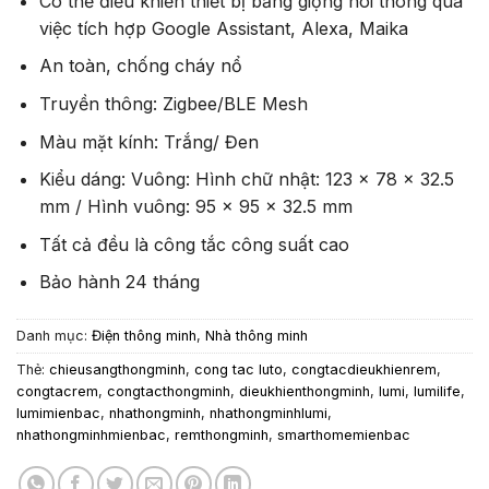
Có thể điều khiển thiết bị bằng giọng nói thông qua
việc tích hợp Google Assistant, Alexa, Maika
An toàn, chống cháy nổ
Truyền thông: Zigbee/BLE Mesh
Màu mặt kính: Trắng/ Đen
Kiểu dáng: Vuông: Hình chữ nhật: 123 x 78 x 32.5
mm / Hình vuông: 95 x 95 x 32.5 mm
Tất cả đều là công tắc công suất cao
Bảo hành 24 tháng
Danh mục:
Điện thông minh
,
Nhà thông minh
Thẻ:
chieusangthongminh
,
cong tac luto
,
congtacdieukhienrem
,
congtacrem
,
congtacthongminh
,
dieukhienthongminh
,
lumi
,
lumilife
,
lumimienbac
,
nhathongminh
,
nhathongminhlumi
,
nhathongminhmienbac
,
remthongminh
,
smarthomemienbac