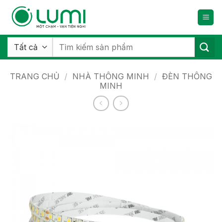
Bỏ
qua
nội
dung
Tìm
kiếm:
TRANG CHỦ
/
NHÀ THÔNG MINH
/
ĐÈN THÔNG
MINH