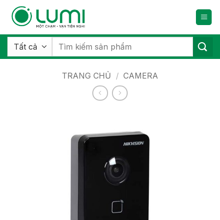
Bỏ
qua
nội
dung
Tìm
kiếm:
TRANG CHỦ
/
CAMERA