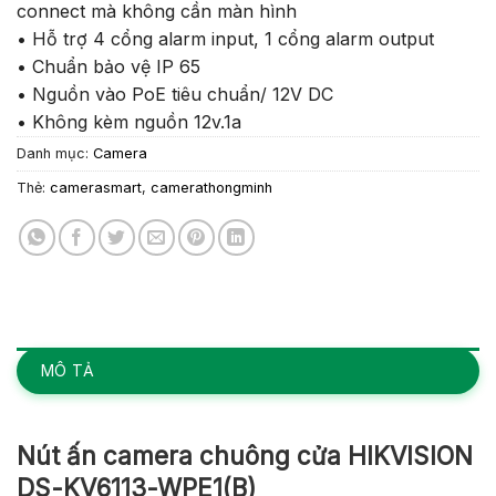
connect mà không cần màn hình
• Hỗ trợ 4 cổng alarm input, 1 cổng alarm output
• Chuẩn bảo vệ IP 65
• Nguồn vào PoE tiêu chuẩn/ 12V DC
• Không kèm nguồn 12v.1a
Danh mục:
Camera
Thẻ:
camerasmart
,
camerathongminh
MÔ TẢ
Nút ấn camera chuông cửa HIKVISION
DS-KV6113-WPE1(B)