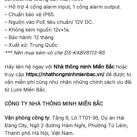
– Hỗ trợ 4 cổng alarm input, 1 cổng alarm output.
– Chuẩn bảo vệ IP65.
– Nguồn vào PoE tiêu chuẩn/ 12V DC.
– Không kèm nguồn 12v•1a.
– Bảo hành: 12 tháng
– Xuất xứ: Trung Quốc
*** Nên mua kèm vỏ che DS-KABV6113-RS
Hãy liên hệ ngay với
Nhà thông minh Miền Bắc
hoặc
truy cập
https://nhathongminhmienbac.vn/
để được tư
vấn miễn phí cũng như nhận những chính sách ưu đãi
từ Lumi Miền Bắc.
CÔNG TY NHÀ THÔNG MINH MIỀN BẮC
Văn phòng công ty
: Tầng 6, Lô TT01-36, Dự án Hải
Đăng City, Ngõ 2 đường Hàm Nghi, Phường Từ Liêm,
Thành phố Hà Nội, Việt Nam.