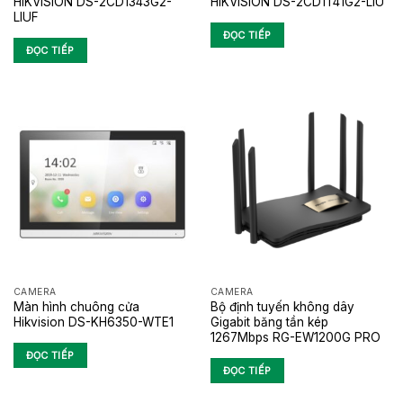
HIKVISION DS-2CD1343G2-
HIKVISION DS-2CD1T41G2-LIU
LIUF
ĐỌC TIẾP
ĐỌC TIẾP
CAMERA
CAMERA
Màn hình chuông cửa
Bộ định tuyến không dây
Hikvision DS-KH6350-WTE1
Gigabit băng tần kép
1267Mbps RG-EW1200G PRO
ĐỌC TIẾP
ĐỌC TIẾP