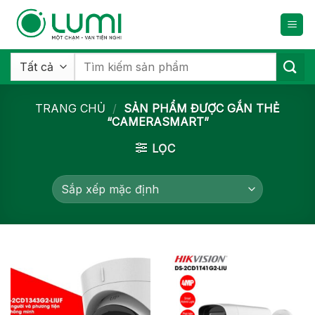
Bỏ
qua
nội
dung
Tìm
kiếm:
TRANG CHỦ
/
SẢN PHẨM ĐƯỢC GẮN THẺ
“CAMERASMART”
LỌC