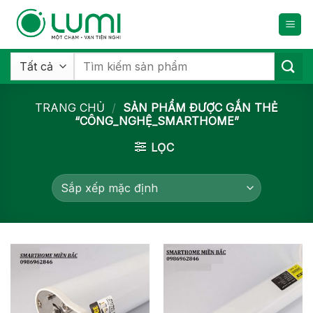
Bỏ
qua
nội
dung
Tìm
kiếm:
TRANG CHỦ
/
SẢN PHẨM ĐƯỢC GẮN THẺ
“CÔNG_NGHỆ_SMARTHOME”
LỌC