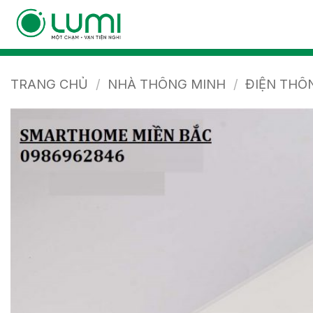
Bỏ
qua
nội
dung
TRANG CHỦ
/
NHÀ THÔNG MINH
/
ĐIỆN THÔ