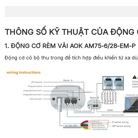
THÔNG SỐ KỸ THUẬT CỦA ĐỘNG 
1. ĐỘNG CƠ RÈM VẢI AOK AM75-6/28-EM-P (
Động cơ có bộ thu trong để tích hợp điều khiển từ xa dù