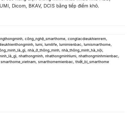
LUMI, Dicom, BKAV, DCIS bằng tiếp điểm khô.
angthongminh
,
công_nghệ_smarthome
,
congtacdieukhienrem
,
dieukhienthongminh
,
lumi
,
lumilife
,
lumimienbac
,
lumismarthome
,
ông_minh_là_gì
,
nhà_ở_thông_minh
,
nhà_thông_minh_hà_nội
,
inh_là_gì
,
nhathongminh
,
nhathongminhlumi
,
nhathongminhmienbac
,
,
smarthome_vietnam
,
smarthomemienbac
,
thiết_bị_smarthome