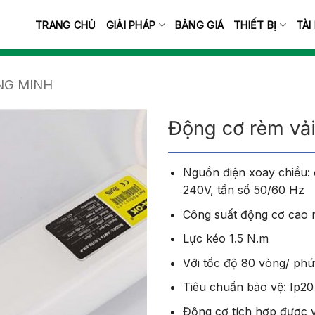
TRANG CHỦ
GIẢI PHÁP
BẢNG GIÁ
THIẾT BỊ
TÀI
NG MINH
Động cơ rèm vả
Nguồn điện xoay chiều: 
240V, tần số 50/60 Hz
Công suất động cơ cao 
Lực kéo 1.5 N.m
Với tốc độ 80 vòng/ phú
Tiêu chuẩn bảo vệ: Ip20
Động cơ tích hợp được 