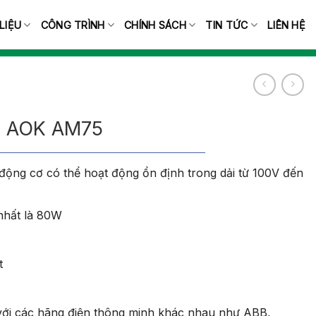
 LIỆU
CÔNG TRÌNH
CHÍNH SÁCH
TIN TỨC
LIÊN HỆ
i AOK AM75
động cơ có thể hoạt động ổn định trong dải từ 100V đến
nhất là 80W
t
với các hãng điện thông minh khác nhau như ABB,