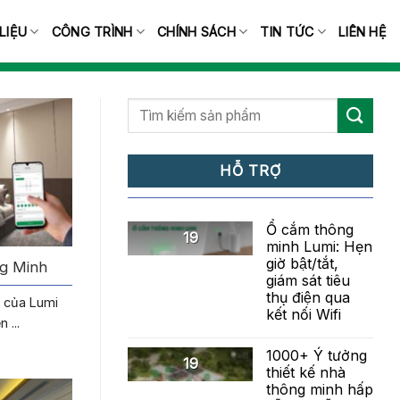
 LIỆU
CÔNG TRÌNH
CHÍNH SÁCH
TIN TỨC
LIÊN HỆ
HỖ TRỢ
Ổ cắm thông
19
minh Lumi: Hẹn
giờ bật/tắt,
ng Minh
giám sát tiêu
thụ điện qua
h của Lumi
kết nối Wifi
 ...
1000+ Ý tưởng
19
thiết kế nhà
thông minh hấp