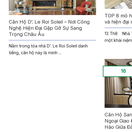
TOP 8 mô h
Căn Hộ D’. Le Roi Soleil – Nơi Công
và hiện đại
Nghệ Hiện Đại Gặp Gỡ Sự Sang
13 Th8 Nhà T
Trọng Châu Âu
một khái niệm
Nằm trong tòa nhà D’. Le Roi Soleil danh
tiếng, căn hộ này là minh ...
16
Căn Hộ San
Ngoại Giao
Hảo Giữa Đ