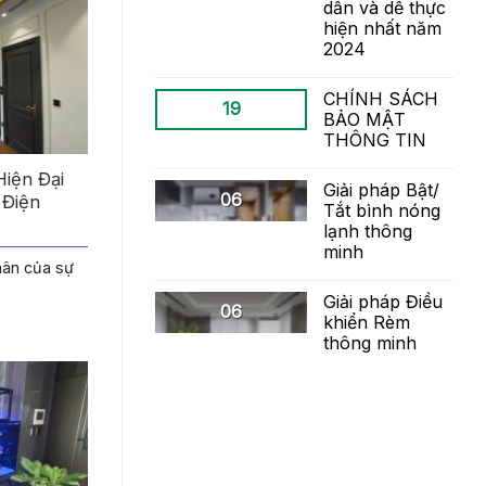
dẫn và dễ thực
hiện nhất năm
2024
CHÍNH SÁCH
19
BẢO MẬT
THÔNG TIN
Hiện Đại
Giải pháp Bật/
06
 Điện
Tắt bình nóng
lạnh thông
minh
thân của sự
Giải pháp Điều
06
khiển Rèm
thông minh