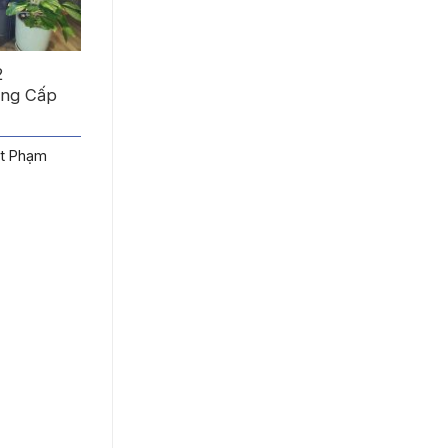
2
ẳng Cấp
nt Phạm