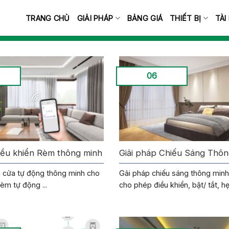
TRANG CHỦ
GIẢI PHÁP
BẢNG GIÁ
THIẾT BỊ
TÀI
06
iều khiển Rèm thông minh
Giải pháp Chiếu Sáng Thô
m cửa tự động thông minh cho
Gải pháp chiếu sáng thông min
èm tự động ...
cho phép điều khiển, bật/ tắt, hẹn