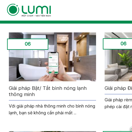
Bỏ
qua
nội
dung
06
06
Giải pháp Bật/ Tắt bình nóng lạnh
Giải pháp Đ
thông minh
Giải pháp rè
Với giải pháp nhà thông minh cho bình nóng
phép cài đặt r
lạnh, bạn sẽ không cần phải mất ...