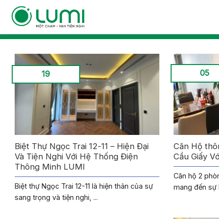
Bỏ
qua
nội
dung
05
19
Biệt Thự Ngọc Trai 12-11 – Hiện Đại
Căn Hộ thô
Và Tiện Nghi Với Hệ Thống Điện
Cầu Giấy Vớ
Thông Minh LUMI
Căn hộ 2 phòn
Biệt thự Ngọc Trai 12-11 là hiện thân của sự
mang đến sự lự
sang trọng và tiện nghi, ...