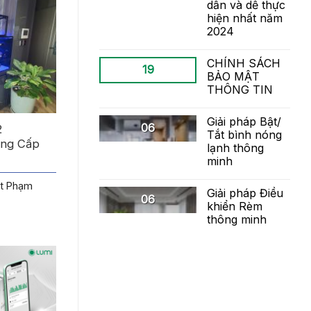
dẫn và dễ thực
hiện nhất năm
2024
CHÍNH SÁCH
19
BẢO MẬT
THÔNG TIN
Giải pháp Bật/
06
2
Tắt bình nóng
ẳng Cấp
lạnh thông
minh
nt Phạm
Giải pháp Điều
06
khiển Rèm
thông minh