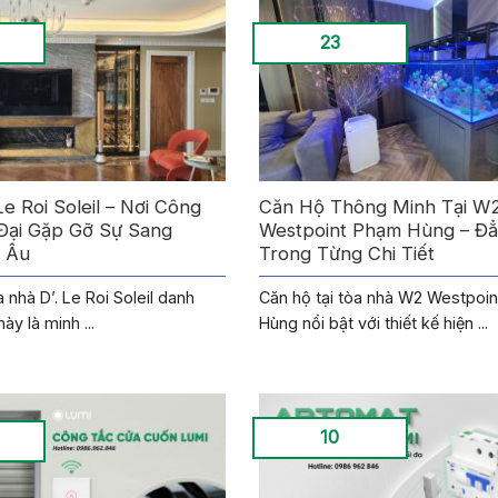
23
Le Roi Soleil – Nơi Công
Căn Hộ Thông Minh Tại W
Đại Gặp Gỡ Sự Sang
Westpoint Phạm Hùng – Đ
 Âu
Trong Từng Chi Tiết
 nhà D’. Le Roi Soleil danh
Căn hộ tại tòa nhà W2 Westpoi
ày là minh ...
Hùng nổi bật với thiết kế hiện ...
10