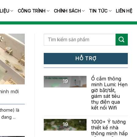
 LIỆU
CÔNG TRÌNH
CHÍNH SÁCH
TIN TỨC
LIÊN HỆ
HỖ TRỢ
Ổ cắm thông
19
minh Lumi: Hẹn
giờ bật/tắt,
minh mới
giám sát tiêu
thụ điện qua
kết nối Wifi
thome) là
đang ...
1000+ Ý tưởng
19
thiết kế nhà
thông minh hấp